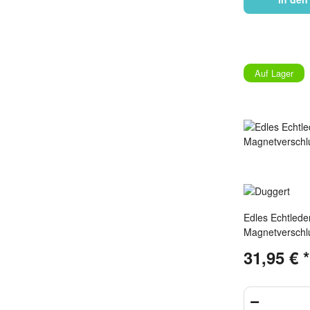
Auf Lager
Edles Echtleder
Magnetverschl
glänzender Obe
31,95 €
*
Silber