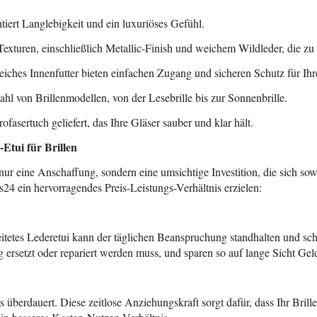
ntiert Langlebigkeit und ein luxuriöses Gefühl.
exturen, einschließlich Metallic-Finish und weichem Wildleder, die zu 
ches Innenfutter bieten einfachen Zugang und sicheren Schutz für Ihre
ahl von Brillenmodellen, von der Lesebrille bis zur Sonnenbrille.
asertuch geliefert, das Ihre Gläser sauber und klar hält.
-Etui für Brillen
t nur eine Anschaffung, sondern eine umsichtige Investition, die sich sow
s24 ein hervorragendes Preis-Leistungs-Verhältnis erzielen:
beitetes Lederetui kann der täglichen Beanspruchung standhalten und sc
ig ersetzt oder repariert werden muss, und sparen so auf lange Sicht Gel
 überdauert. Diese zeitlose Anziehungskraft sorgt dafür, dass Ihr Brillen