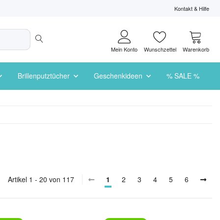
Kontakt & Hilfe
Mein Konto
Wunschzettel
Warenkorb
Brillenputztücher
Geschenkideen
% SALE %
Artikel 1 - 20 von 117
1
2
3
4
5
6