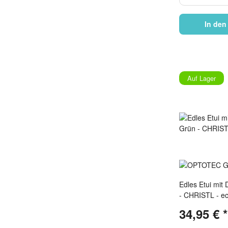
In den
Auf Lager
Edles Etui mit
- CHRISTL - e
34,95 €
*