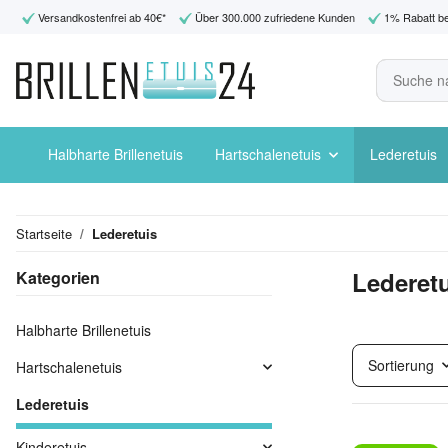
Versandkostenfrei ab 40€*
Über 300.000 zufriedene Kunden
1% Rabatt be
Halbharte Brillenetuis
Hartschalenetuis
Lederetuis
Startseite
Lederetuis
Lederet
Kategorien
Halbharte Brillenetuis
Sortierung
Hartschalenetuis
Lederetuis
Kinderetuis