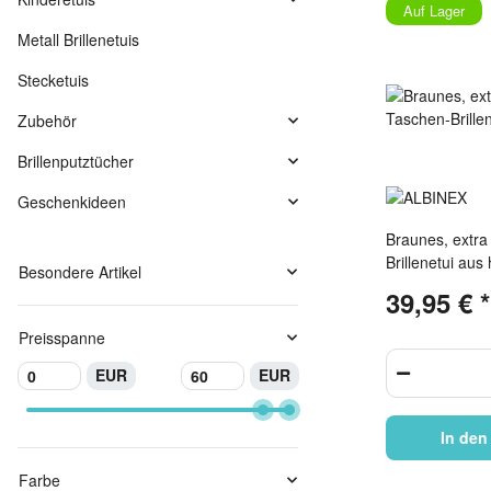
Auf Lager
Metall Brillenetuis
Stecketuis
Zubehör
Brillenputztücher
Geschenkideen
Braunes, extra
Brillenetui au
Besondere Artikel
Naturleder mit
39,95 €
*
Preisspanne
EUR
EUR
In den
Farbe