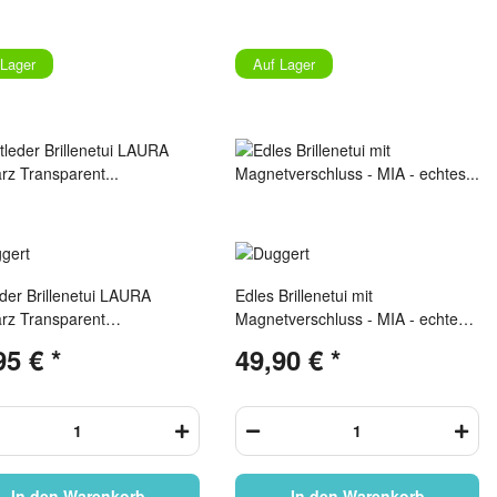
 Lager
Auf Lager
der Brillenetui LAURA
Edles Brillenetui mit
rz Transparent
Magnetverschluss - MIA - echtes
tverschluss
Leder in schwarz
95 €
*
49,90 €
*
In den Warenkorb
In den Warenkorb