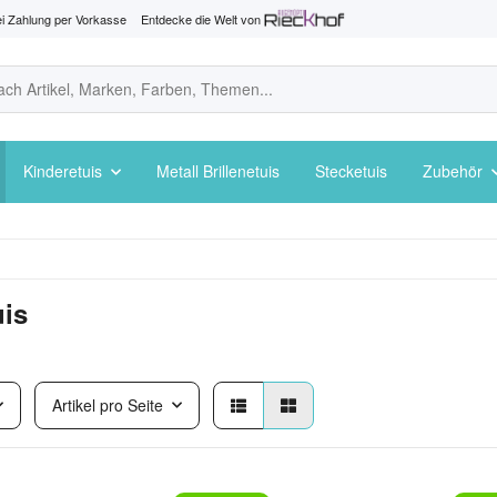
i Zahlung per Vorkasse
Entdecke die Welt von
Kinderetuis
Metall Brillenetuis
Stecketuis
Zubehör
uis
Artikel pro Seite