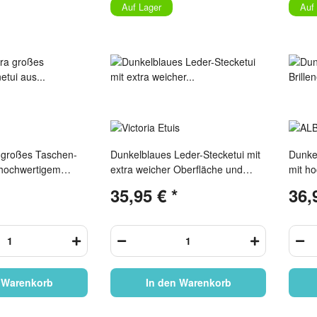
Auf Lager
Auf
 großes Taschen-
Dunkelblaues Leder-Stecketui mit
Dunkel
s hochwertigem
extra weicher Oberfläche und
mit h
 Schnappverschluss
Druckknopf-Verschluss
Versc
35,95 €
*
36,
 Warenkorb
In den Warenkorb