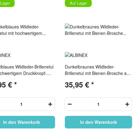
 Lager
Auf Lager
blaues Wildleder-Brillenetui
Dunkelbraunes Wildleder-
ochwertigem Druckknopf-
Brillenetui mit Bienen-Brosche aus
hluss
Metall inkl. Microfasertuch
95 €
*
35,95 €
*
In den Warenkorb
In den Warenkorb