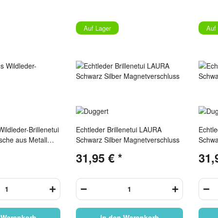
Auf Lager
Auf
ldleder-Brillenetui
Echtleder Brillenetui LAURA
Echtle
sche aus Metall
Schwarz Silber Magnetverschluss
Schwa
rtuch
Magne
31,95 €
*
31,
 Warenkorb
In den Warenkorb