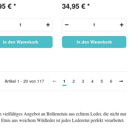
s Leder
95 €
*
34,95 €
*
In den Warenkorb
In den Warenkorb
Artikel 1 - 20 von 117
1
2
3
4
5
6
n vielfältiges Angebot an Brillenetuis aus echtem Leder, die nicht nur
Etuis aus weichem Wildleder ist jedes Lederetui perfekt verarbeitet.