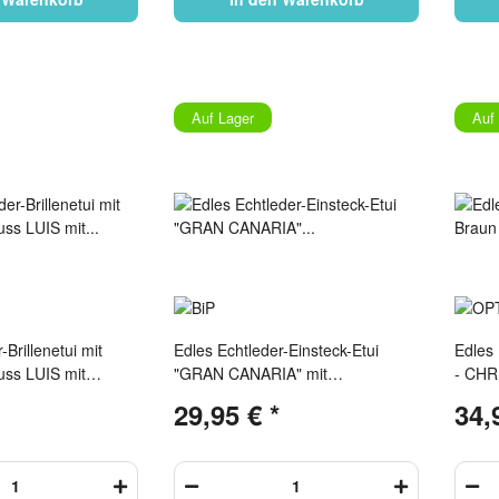
Auf Lager
Auf
-Brillenetui mit
Edles Echtleder-Einsteck-Etui
Edles 
uss LUIS mit
"GRAN CANARIA" mit
- CHR
rseite in Schwarz -
Klettverschluss in schwarz
29,95 €
*
34,