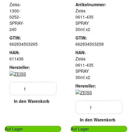
Zeiss-
Artikelnummer:
1300-
Zeiss
0252-
0611-435
SPRAY-
SPRAY
240
30ml x2
GTIN:
GTIN:
662834503265
662834503258
HAN:
HAN:
611436
Zeiss
0611-435
Hersteller:
SPRAY
30ml x2
Hersteller:
In den Warenkorb
In den Warenkorb
Auf Lager
Auf Lager