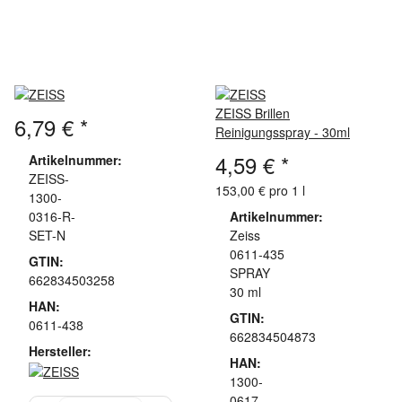
ZEISS Brillen
6,79 €
*
Reinigungsspray - 30ml
4,59 €
*
Artikelnummer:
ZEISS-
153,00 € pro 1 l
1300-
0316-R-
Artikelnummer:
SET-N
Zeiss
0611-435
GTIN:
SPRAY
662834503258
30 ml
HAN:
GTIN:
0611-438
662834504873
Hersteller:
HAN:
1300-
0617