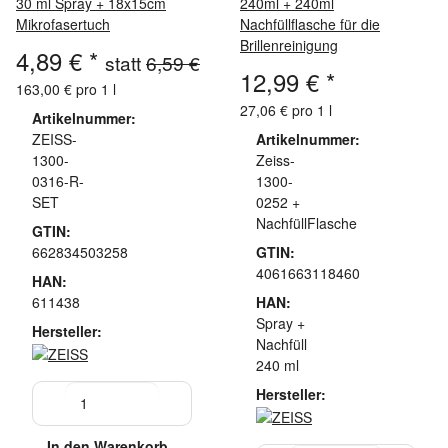
30 ml Spray + 18x15cm
240ml + 240ml
Mikrofasertuch
Nachfüllflasche für die
Brillenreinigung
4,89 €
*
statt
6,59 €
12,99 €
*
163,00 € pro 1 l
27,06 € pro 1 l
Artikelnummer:
ZEISS-
Artikelnummer:
1300-
Zeiss-
0316-R-
1300-
SET
0252 +
NachfüllFlasche
GTIN:
662834503258
GTIN:
4061663118460
HAN:
611438
HAN:
Spray +
Hersteller:
Nachfüll
240 ml
Hersteller:
In den Warenkorb