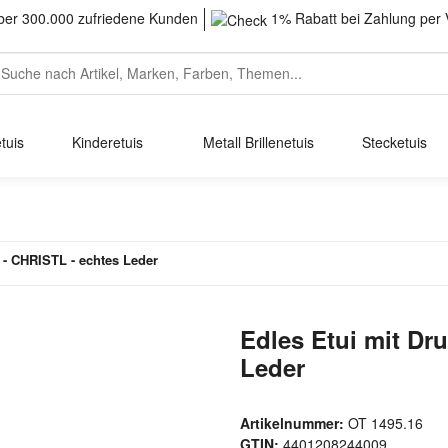
er 300.000 zufriedene Kunden
1% Rabatt bei Zahlung per 
tuis
Kinderetuis
Metall Brillenetuis
Stecketuis
 - CHRISTL - echtes Leder
Edles Etui mit Dr
Leder
Artikelnummer:
OT 1495.16
GTIN:
4401208244009