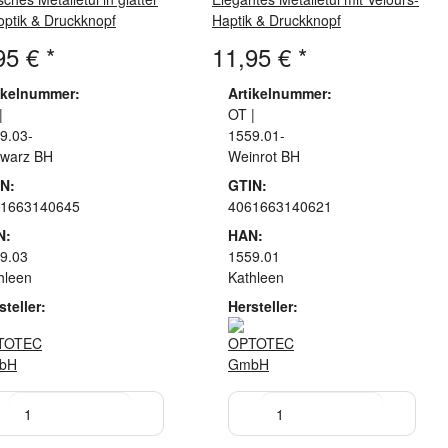
optik & Druckknopf
Haptik & Druckknopf
95 €
*
11,95 €
*
ikelnummer:
Artikelnummer:
|
OT |
9.03-
1559.01-
warz BH
Weinrot BH
N:
GTIN:
1663140645
4061663140621
N:
HAN:
9.03
1559.01
hleen
Kathleen
steller:
Hersteller: