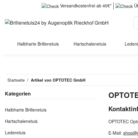
Versandkostenfrei ab 40€*
Üb
Halbharte Brillenetuis
Hartschalenetuis
Ledere
Startseite
Artikel von OPTOTEC GmbH
OPTOT
Kategorien
Kontaktin
Halbharte Brillenetuis
Hartschalenetuis
OPTOTEC Optot
Lederetuis
E-Mail:
shop@o