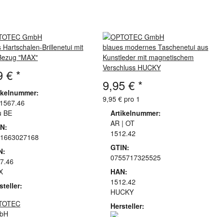
 Hartschalen-Brillenetui mit
blaues modernes Taschenetui aus
-Bezug "MAX"
Kunstleder mit magnetischem
Verschluss HUCKY
9 €
*
9,95 €
*
ikelnummer:
9,95 € pro 1
1567.46
u BE
Artikelnummer:
AR | OT
N:
1512.42
1663027168
GTIN:
N:
0755717325525
7.46
X
HAN:
1512.42
steller:
HUCKY
Hersteller: