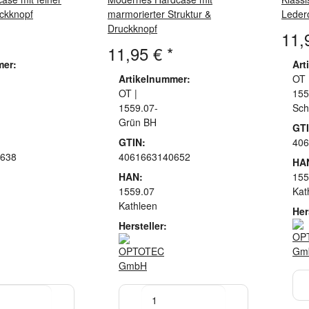
ckknopf
marmorierter Struktur &
Leder
Druckknopf
11,
11,95 €
*
mer:
Art
Artikelnummer:
OT 
OT |
155
1559.07-
Sch
Grün BH
GTI
GTIN:
406
638
4061663140652
HA
HAN:
155
1559.07
Kat
Kathleen
Her
Hersteller: