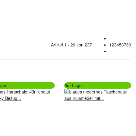
Artikel 1 - 20 von 237
1
2
3
4
5
6
7
8
9
ager
Auf Lager