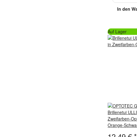
In den W
Auf Lager
Brillenetui ULL
Zweifarben-Opt
Orange-Schwa
12,49 €
*