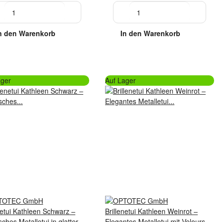
n den Warenkorb
In den Warenkorb
ager
Auf Lager
netui Kathleen Schwarz –
Brillenetui Kathleen Weinrot –
sches Metalletui in glatter
Elegantes Metalletui mit Velours-