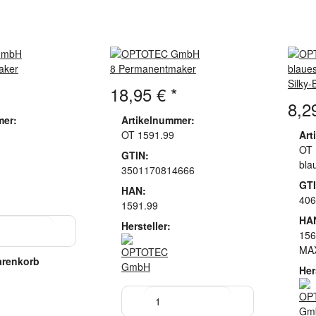
aker
8 Permanentmaker
blaues
Silky
18,95 €
*
8,2
mer:
Artikelnummer:
OT 1591.99
Art
OT 
GTIN:
bla
3501170814666
GTI
HAN:
406
1591.99
HA
Hersteller:
156
MA
arenkorb
Her