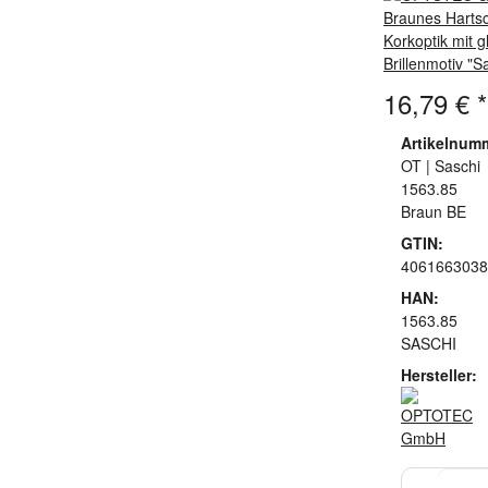
Braunes Hartsch
Korkoptik mit 
Brillenmotiv "S
16,79 €
*
Artikelnum
OT | Saschi
1563.85
Braun BE
GTIN:
4061663038
HAN:
1563.85
SASCHI
Hersteller: