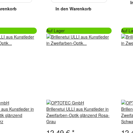
I
arenkorb
In den Warenkorb
Auf Lager
Auf L
I aus Kunstleder in
Brillenetui ULLI aus Kunstleder in
Brille
ik glänzend
Zweifarben-Optik glänzend Rosa-
Zweif
rz
Grau
Schwa
12,49 €
*
12,