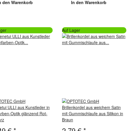
n den Warenkorb
In den Warenkorb
ager
Auf Lager
netui ULLI aus Kunstleder in
Brillenkordel aus weichem Satin
arben-Optik glänzend Rot-
mit Gummischlaufe aus Silikon in
rz
Braun
49 €
*
2,79 €
*