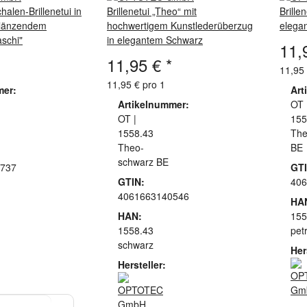
alen-Brillenetui in
Brillenetui „Theo“ mit
Brille
glänzendem
hochwertigem Kunstlederüberzug
elega
aschi"
in elegantem Schwarz
11,
11,95 €
*
11,95 
11,95 € pro 1
mer:
Art
Artikelnummer:
OT 
OT |
155
1558.43
The
Theo-
BE
schwarz BE
737
GTI
GTIN:
406
4061663140546
HA
HAN:
155
1558.43
petr
schwarz
Her
Hersteller: