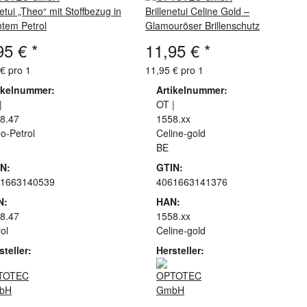
netui „Theo“ mit Stoffbezug in
Brillenetui Celine Gold –
ntem Petrol
Glamouröser Brillenschutz
95 €
*
11,95 €
*
€ pro 1
11,95 € pro 1
ikelnummer:
Artikelnummer:
|
OT |
8.47
1558.xx
o-Petrol
Celine-gold
BE
N:
GTIN:
1663140539
4061663141376
N:
HAN:
8.47
1558.xx
ol
Celine-gold
steller:
Hersteller: