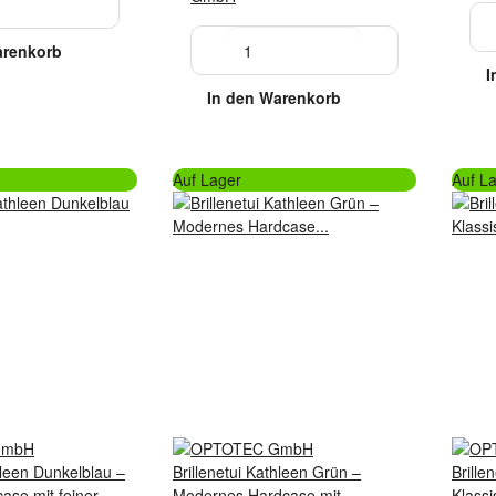
arenkorb
I
In den Warenkorb
Auf Lager
Auf L
hleen Dunkelblau –
Brillenetui Kathleen Grün –
Brille
ase mit feiner
Modernes Hardcase mit
Klassi