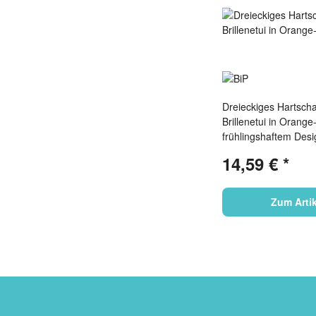
Dreieckiges Hartscha
Brillenetui in Orange
frühlingshaftem Des
praktischem Magnetv
14,59 €
*
"Norderney Charme"
Zum Artik