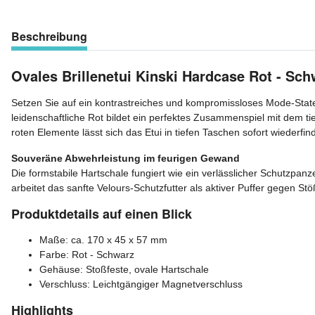
Beschreibung
Ovales Brillenetui Kinski Hardcase Rot - Sch
Setzen Sie auf ein kontrastreiches und kompromissloses Mode-Stateme
leidenschaftliche Rot bildet ein perfektes Zusammenspiel mit dem ti
roten Elemente lässt sich das Etui in tiefen Taschen sofort wiederfin
Souveräne Abwehrleistung im feurigen Gewand
Die formstabile Hartschale fungiert wie ein verlässlicher Schutzpanze
arbeitet das sanfte Velours-Schutzfutter als aktiver Puffer gegen S
Produktdetails auf einen Blick
Maße: ca. 170 x 45 x 57 mm
Farbe: Rot - Schwarz
Gehäuse: Stoßfeste, ovale Hartschale
Verschluss: Leichtgängiger Magnetverschluss
Highlights