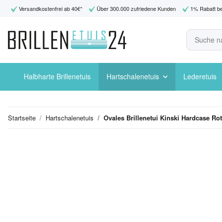
Versandkostenfrei ab 40€*
Über 300.000 zufriedene Kunden
1% Rabatt be
Halbharte Brillenetuis
Hartschalenetuis
Lederetuis
Startseite
Hartschalenetuis
Ovales Brillenetui Kinski Hardcase Ro