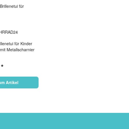
llenetui für Kinder
mit Metallscharnier
€
*
um Artikel