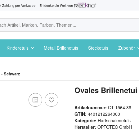
i Zahlung per Vorkasse
Entdecke die Welt von
Kinderetuis
Metall Brillenetuis
Stecketuis
Zubehör
t - Schwarz
Ovales Brillenetu
Artikelnummer:
OT 1564.36
GTIN:
4401212264000
Kategorie:
Hartschalenetuis
Hersteller:
OPTOTEC GmbH