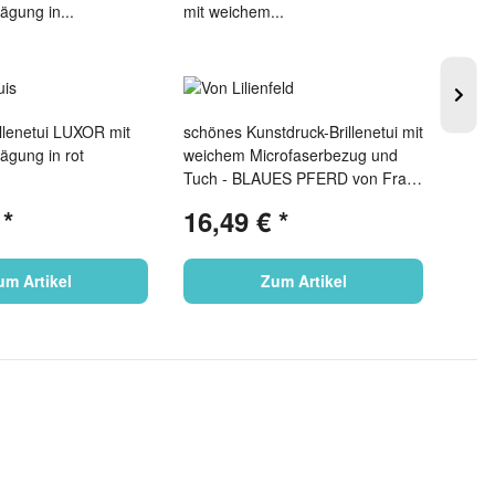
illenetui LUXOR mit
schönes Kunstdruck-Brillenetui mit
Magis
Ornament-Prägung in rot
weichem Microfaserbezug und
Chang
Tuch - BLAUES PFERD von Franz
blau
Marc
€
*
16,49 €
*
14
um Artikel
Zum Artikel