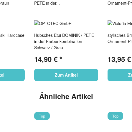
inski Hardcase
Hübsches Etui DOMINIK / PETE
stylisches Br
in der Farbenkombination
Schwarz / Grau
14,90 €
*
13,95 
kel
Zum Artikel
Z
Ähnliche Artikel
Top
Top