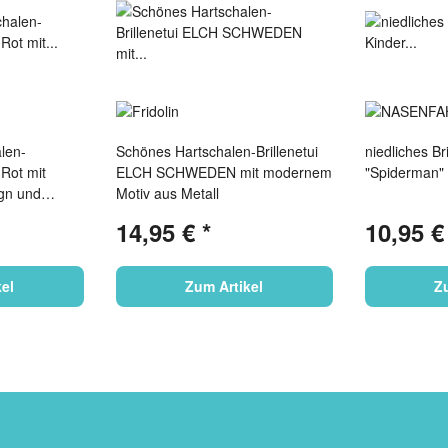
len-
Schönes Hartschalen-Brillenetui
niedliches Bri
-Rot mit
ELCH SCHWEDEN mit modernem
"Spiderman" 
ign und
Motiv aus Metall
erschluss
14,95 €
*
10,95 
el
Zum Artikel
Z