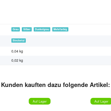
Grau
Silber
Dunkelgrau
Mehrfarbig
Stecketui
0,04 kg
0,02
kg
Kunden kauften dazu folgende Artikel:
Auf Lager
Auf Lager