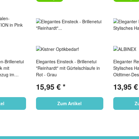
n-Brillenetui
Elegantes Einsteck - Brillenetui
Eleganter Re
 mit
"Reinhardt" mit Gürtelschlaufe in
Stylisches Ha
ezug im
Rot - Grau
Oldtimer-De
Microfasertu
15,95 €
*
13,95 
el
Zum Artikel
Z