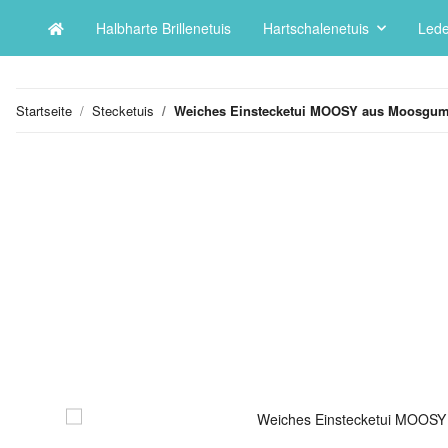
Halbharte Brillenetuis
Hartschalenetuis
Lede
Startseite
Stecketuis
Weiches Einstecketui MOOSY aus Moosgum