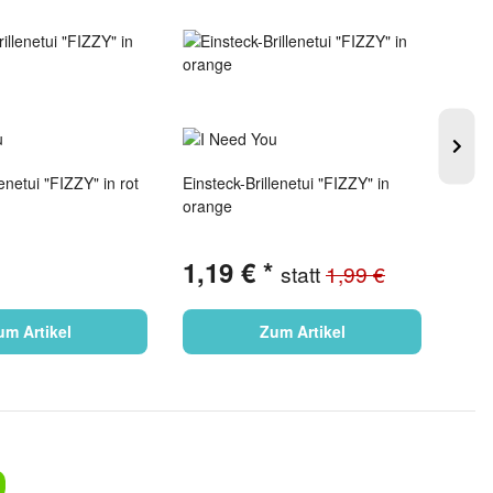
lenetui "FIZZY" in rot
Einsteck-Brillenetui "FIZZY" in
Einst
orange
1,19 €
*
1,
statt
1,99 €
um Artikel
Zum Artikel