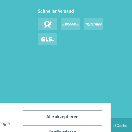
Schneller Versand
Alle akzeptieren
oogle
Servicepartner
maxkunze.de
| Cached by
ecomDATA LiteSpeed Cache
Konfigurieren