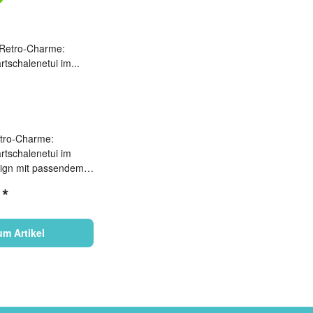
tro-Charme:
rtschalenetui im
sign mit passendem
ch
€
*
um Artikel