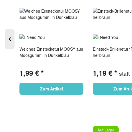
 lila
Weiches Einstecketui MOOSY aus
Einsteck-Brillenetui 
Moosgummi in Dunkelblau
hellbraun
1,99 €
*
1,19 €
*
€
statt
Zum Artikel
Zum Arti
Auf Lager