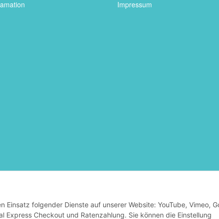
lamation
Impressum
* Alle Preise inkl. gesetzlicher USt., zzgl.
Versand
den Einsatz folgender Dienste auf unserer Website: YouTube, Vimeo, G
al Express Checkout und Ratenzahlung. Sie können die Einstellung