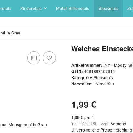
retuis
Kinderetuis
Metall Brillenetuis
Stecketuis
Zu
mi in Grau
Weiches Einstec
Artikelnummer:
INY - Moosy G
GTIN:
4061663107914
Kategorie:
Stecketuis
Hersteller:
I Need You
1,99 €
1,99 € pro 1
inkl. 19% USt. , zzgl.
Versand
Unverbindliche Preisempfehlung 