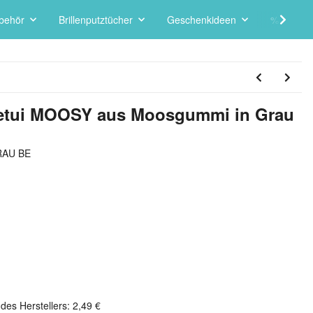
behör
Brillenputztücher
Geschenkideen
% SALE 
ketui MOOSY aus Moosgummi in Grau
RAU BE
des Herstellers
:
2,49 €