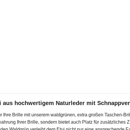
ui aus hochwertigem Naturleder mit Schnappve
r Ihre Brille mit unserem waldgrünen, extra großen Taschen-Br
ahrung Ihrer Brille, sondern bietet auch Platz für zusätzliches
en Waldgrün verleiht dem Etui nicht nur eine ansprechende Fa