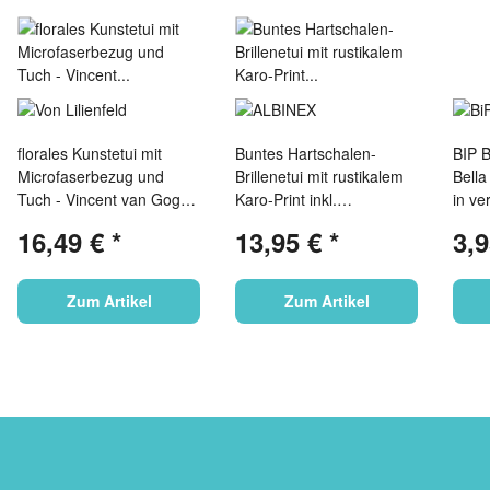
florales Kunstetui mit
Buntes Hartschalen-
BIP B
Microfaserbezug und
Brillenetui mit rustikalem
Bella
Tuch - Vincent van Gogh:
Karo-Print inkl.
in ve
Iris
passendem
Frühl
16,49 €
*
13,95 €
*
3,
Microfasertuch
Zum Artikel
Zum Artikel