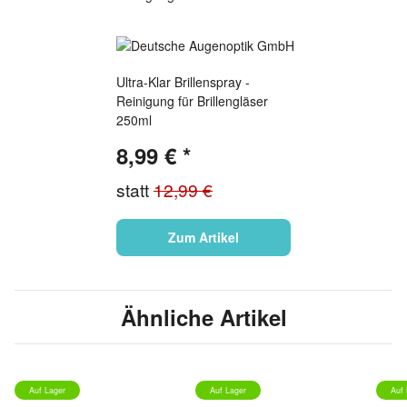
Ultra-Klar Brillenspray -
Reinigung für Brillengläser
250ml
8,99 €
*
statt
12,99 €
Zum Artikel
Ähnliche Artikel
Auf Lager
Auf Lager
Auf 