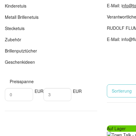
E-Mail: i
nfo@to
Kinderetuis
Verantwortlich
Metall Brillenetuis
RUDOLF FLUME
Stecketuis
E-Mail: info@f
Zubehör
Brillenputztücher
Geschenkideen
Preisspanne
Sortierung
EUR
EUR
Auf Lager