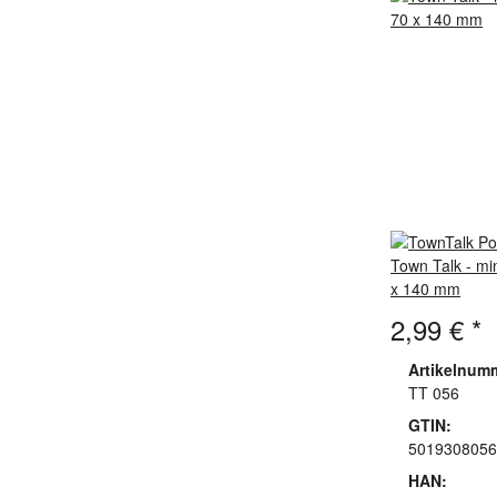
Town Talk - mi
x 140 mm
2,99 €
*
Artikelnum
TT 056
GTIN:
5019308056
HAN: