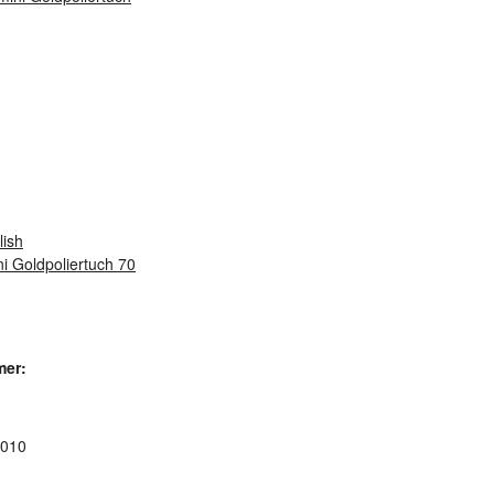
ni Goldpoliertuch 70
mer:
010