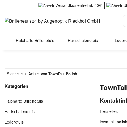
Versandkostenfrei ab 40€*
Üb
Halbharte Brillenetuis
Hartschalenetuis
Ledere
Startseite
Artikel von TownTalk Polish
TownTal
Kategorien
Kontaktin
Halbharte Brillenetuis
Hersteller:
Hartschalenetuis
town talk polis
Lederetuis