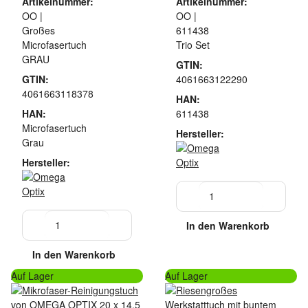
Artikelnummer:
Artikelnummer:
OO |
OO |
Großes
611438
Microfasertuch
Trio Set
GRAU
GTIN:
GTIN:
4061663122290
4061663118378
HAN:
HAN:
611438
Microfasertuch
Hersteller:
Grau
Hersteller:
In den Warenkorb
In den Warenkorb
Auf Lager
Auf Lager