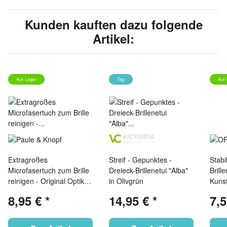
Kunden kauften dazu folgende
Artikel:
Auf Lager
Top
Auf 
Extragroßes
Streif - Gepunktes -
Stabi
Microfasertuch zum Brille
Dreieck-Brillenetui "Alba"
Brill
reinigen - Original Optiker
in Olivgrün
Kunst
Werkstatttuch
8,95 €
*
14,95 €
*
7,