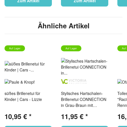
Zum Artikel
Zum Artikel
Ähnliche Artikel
Auf Lager
Auf Lager
Auf 
süßes Brillenetui für
Stylisches Hartschalen-
Tolle
Kinder | Cars - Lizzie
Brillenetui CONNECTION
"Raci
in Grau-Braun mit
Renn
mehrfarbigem Stoffbezug
Metal
10,95 €
*
11,95 €
*
16
im Webmuster