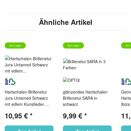
Ähnliche Artikel
Auf Lager
Auf Lager
Auf 
Hartschalen-Brillenetui
glänzendes Hartschalen
Gemus
Jura Untamed Schwarz
Brillenetui SARA in
Harts
mit edlem Kunstleder-
schwarz
Ibiza
Finish
Kunst
10,95 €
*
9,99 €
*
11
Schw