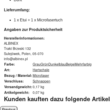
Lieferumfang:
1 x Etui + 1 x Microfasertuch
Angaben zur Produktsicherheit
Herstellerinformationen:
ALBINEX
Trakt Brzeski 132
Sulejówek, Polen, 05-070
info@albinex.pl
Farbe:
Grau
Grün
Dunkelblau
Beige
Mehrfarbig
Art:
Hartschale
Bezug / Material:
Microfaser
Verschluss:
Schnappen
Versandgewicht:
0,17 kg
Artikelgewicht:
0,07
kg
Kunden kauften dazu folgende Artikel
Previous