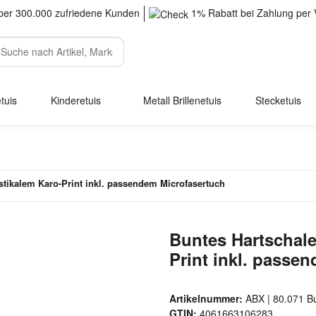
er 300.000 zufriedene Kunden
1% Rabatt bei Zahlung per 
tuis
Kinderetuis
Metall Brillenetuis
Stecketuis
ustikalem Karo-Print inkl. passendem Microfasertuch
Buntes Hartschalen
Print inkl. passe
Artikelnummer:
ABX | 80.071 B
GTIN:
4061663106283