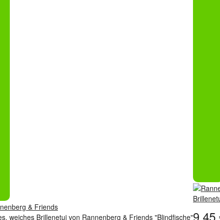
Brillene
9,45
s, weiches Brillenetui von Rannenberg & Friends "Blindfische"