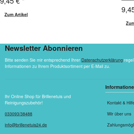
9,45 €
*
9,4
Zum Artikel
Zum
Newsletter Abonnieren
Bitte senden Sie mir entsprechend Ihrer
Datenschutzerklärung
regel
Informationen zu Ihrem Produktsortiment per E-Mail zu.
Information
Ihr Online Shop für Brillenetuis und
Reinigungszubehör!
Kontakt & Hilf
033093/38488
Wir über uns
info@brillenetuis24.de
Zahlungsmögl