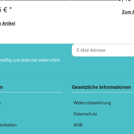
5 €
*
Zum A
 Artikel
mäßig und jederzeit widerruflich
en
Gesetzliche Informationen
e
Widerrufsbelehrung
Datenschutz
ichkeiten
AGB