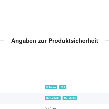
Angaben zur Produktsicherheit
Schwarz
Rot
Hartschale
Metalletui
0,10 kg