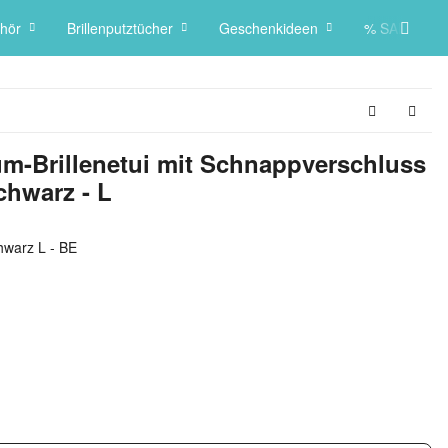
hör
Brillenputztücher
Geschenkideen
% SALE %
m-Brillenetui mit Schnappverschluss
chwarz - L
hwarz L - BE