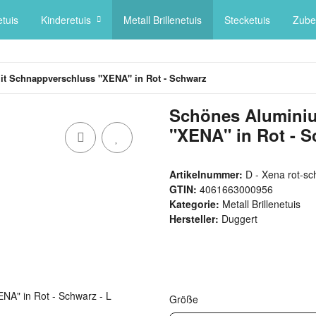
tuis
Kinderetuis
Metall Brillenetuis
Stecketuis
Zube
mit Schnappverschluss "XENA" in Rot - Schwarz
Schönes Aluminiu
"XENA" in Rot - S
Artikelnummer:
D - Xena rot-sc
GTIN:
4061663000956
Kategorie:
Metall Brillenetuis
Hersteller:
Duggert
Größe