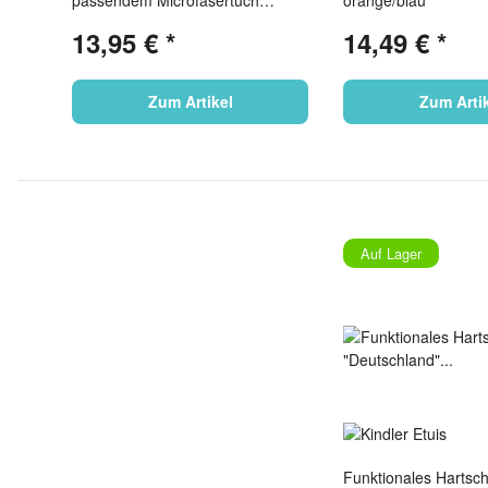
passendem Microfasertuch
orange/blau
Kreise/Rechtecke
13,95 €
*
14,49 €
*
Zum Artikel
Zum Arti
Auf Lager
Funktionales Hartsch