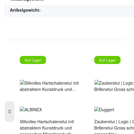
Artikelgewicht:
Auf Lager
Auf Lager
i mit
Stilvolles Hartschalenetui mit
Zauberetui | Logic |
n
abstraktem Kunstdruck und
Brillenetui Gross schwarz -