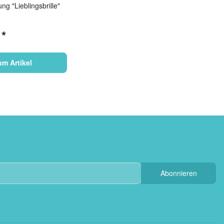
ng "Lieblingsbrille"
€
*
um Artikel
Abonnieren