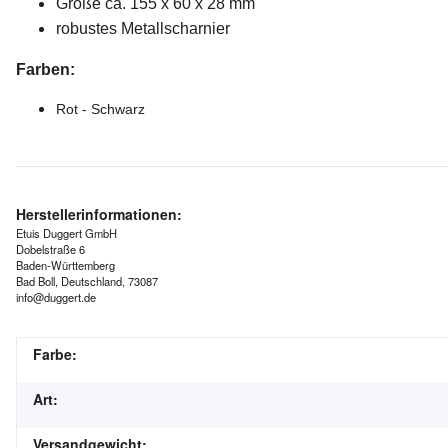
Größe ca. 155 x 60 x 28 mm
robustes Metallscharnier
Farben:
Rot - Schwarz
Herstellerinformationen:
Etuis Duggert GmbH
Dobelstraße 6
Baden-Württemberg
Bad Boll, Deutschland, 73087
info@duggert.de
Farbe:
Art:
Versandgewicht: