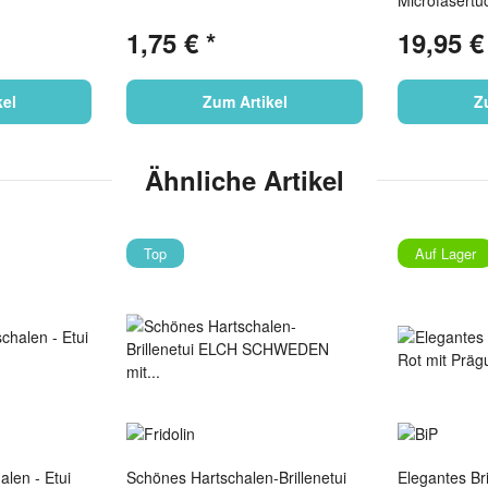
Microfasertu
"Sonnenunte
1,75 €
*
19,95 
kel
Zum Artikel
Z
Ähnliche Artikel
Top
Auf Lager
alen - Etui
Schönes Hartschalen-Brillenetui
Elegantes Br